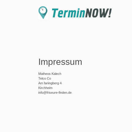
Impressum
Matheos Kalech
Telco Co
Am faningberg 4
Kirchheim
info@friseure-finden.de